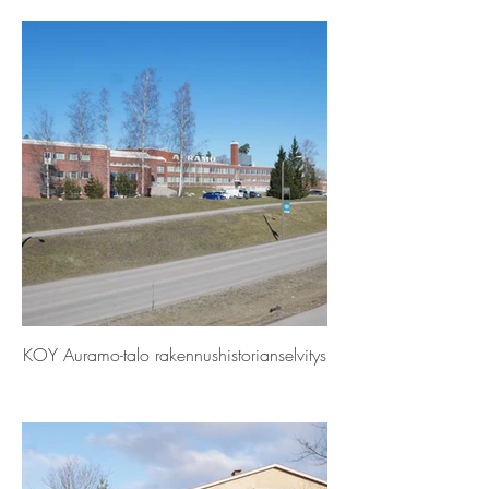
KOY Auramo-talo rakennushistorianselvitys