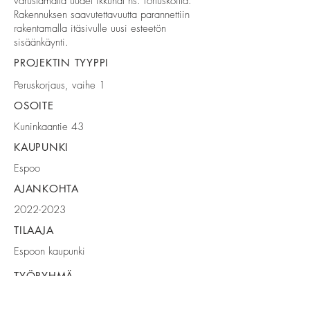
varustamalla uudet ikkunat ns. fortuskoilla.
Rakennuksen saavutettavuutta parannettiin
rakentamalla itäsivulle uusi esteetön
sisäänkäynti.
PROJEKTIN TYYPPI
Peruskorjaus, vaihe 1
OSOITE
Kuninkaantie 43
KAUPUNKI
Espoo
AJANKOHTA
2022-2023
TILAAJA
Espoon kaupunki
TYÖRYHMÄ
Pää- ja arkkitehtisuunnittelu: Kati Salonen ja