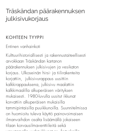
Träskändan päärakennuksen
julkisivukorjaus
KOHTEEN TYYPPI
Entinen vanhainkoti
Kulttuurihistoriallisesti ja rakennustaiteellisesti
arvokkaan Träskändan kartanon
päärakennuksen julkisivujen ja vesikaton
korjaus. Ulkoseinän hirsi- ja tiilirakenteita
korjattiin, julkisivurappaus uusittiin
kalkkirappauksena, julkisivu maalattiin
kalkkimaalilla alkuperäisen värityksen
mukaisesti. 1980-luvulla uusitut ikkunat
korvattiin alkuperäisen mukaisilla
tammipintaisilla puuikkunoilla. Suunnitelmissa
on huomioitu tuleva käyttö painovoimaisen
ilmanvaihdon osalta lisäämällä jokaiseen
tilaan korvausilmaventtiileitä sekä