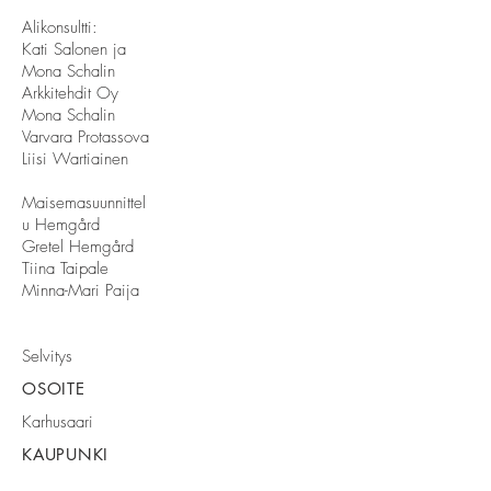
Alikonsultti:
Kati Salonen ja
Mona Schalin
Arkkitehdit Oy
Mona Schalin
Varvara Protassova
Liisi Wartiainen
Maisemasuunnittel
u Hemgård
Gretel Hemgård
Tiina Taipale
Minna-Mari Paija
Selvitys
OSOITE
Karhusaari
KAUPUNKI
Espoo