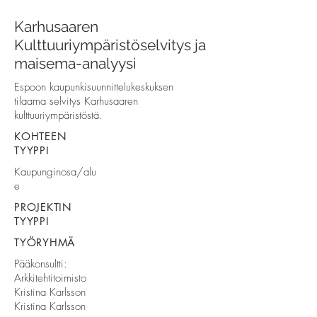
Karhusaaren
Kulttuuriympäristöselvitys ja
maisema-analyysi
Espoon kaupunkisuunnittelukeskuksen
tilaama selvitys Karhusaaren
kulttuuriympäristöstä.
KOHTEEN
TYYPPI
Kaupunginosa/alu
e
PROJEKTIN
TYYPPI
TYÖRYHMÄ
Pääkonsultti:
Arkkitehtitoimisto
Kristina Karlsson
Kristina Karlsson