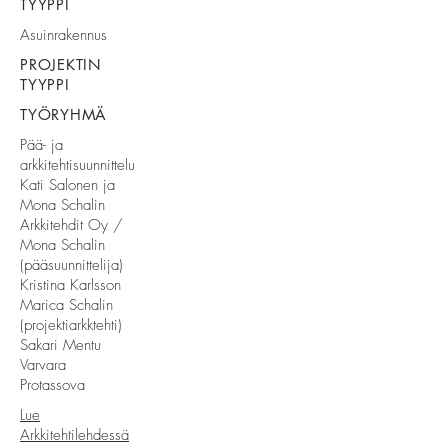
TYYPPI
Asuinrakennus
PROJEKTIN
TYYPPI
TYÖRYHMÄ
Pää- ja
arkkitehtisuunnittelu
Kati Salonen ja
Mona Schalin
Arkkitehdit Oy /
Mona Schalin
(pääsuunnittelija)
Kristina Karlsson
Marica Schalin
(projektiarkktehti)
Sakari Mentu
Varvara
Protassova
Lue
Arkkitehtilehdessä