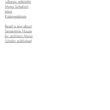
julkaistu arkkitehti
Mona Schalinin
teksti
Käärmetalosta
Read a text about
Serpentine House
by architect Mona
Schalin published
in Finnish
Architectural
review
Peruskorjaus,
säilyttävä korjaus,
restaurointi
OSOITE
Mäkelänkatu 86-
96
KAUPUNKI
Helsinki