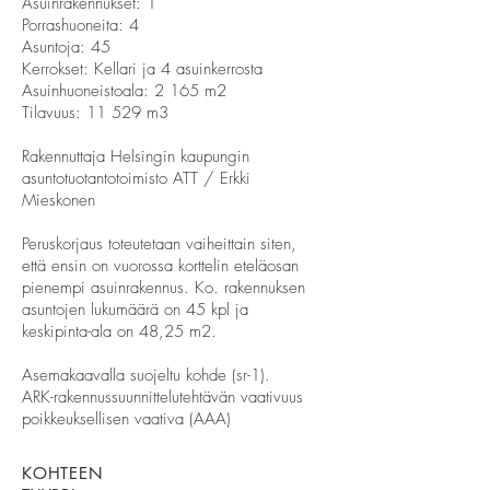
Asuinrakennukset: 1
Porrashuoneita: 4
Asuntoja: 45
Kerrokset: Kellari ja 4 asuinkerrosta
Asuinhuoneistoala: 2 165 m2
Tilavuus: 11 529 m3
Rakennuttaja Helsingin kaupungin
asuntotuotantotoimisto ATT / Erkki
Mieskonen
Peruskorjaus toteutetaan vaiheittain siten,
että ensin on vuorossa korttelin eteläosan
pienempi asuinrakennus. Ko. rakennuksen
asuntojen lukumäärä on 45 kpl ja
keskipinta-ala on 48,25 m2.
Asemakaavalla suojeltu kohde (sr-1).
ARK-rakennussuunnittelutehtävän vaativuus
poikkeuksellisen vaativa (AAA)
KOHTEEN