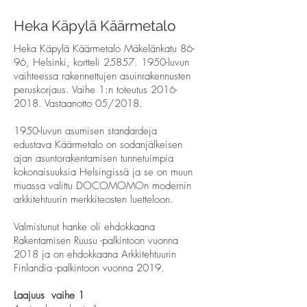
Heka Käpylä Käärmetalo
Heka Käpylä Käärmetalo Mäkelänkatu 86-
96, Helsinki, kortteli
25857. 1950
-luvun
vaihteessa rakennettujen asuinrakennusten
peruskorjaus. Vaihe 1:n toteutus
2016-
2018
. Vastaanotto 05/2018.
1950-luvun asumisen standardeja
edustava Käärmetalo on sodanjälkeisen
ajan asuntorakentamisen tunnetuimpia
kokonaisuuksia Helsingissä ja se on muun
muassa valittu DOCOMOMOn modernin
arkkitehtuurin merkkiteosten luetteloon.
Valmistunut hanke oli ehdokkaana
Rakentamisen Ruusu -palkintoon vuonna
2018 ja on ehdokkaana Arkkitehtuurin
Finlandia -palkintoon vuonna 2019.
Laajuus vaihe 1